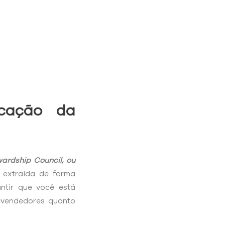
icação da
wardship Council, ou
i extraída de forma
antir que você está
revendedores quanto