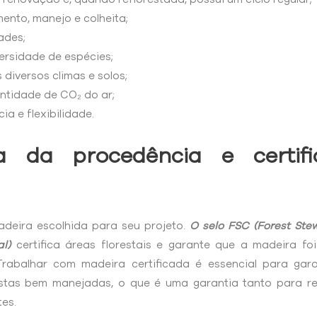
mento, manejo e colheita;
ades;
ersidade de espécies;
diversos climas e solos;
tidade de CO₂ do ar;
ia e flexibilidade.
a da procedência e certif
deira escolhida para seu projeto.
O selo FSC (Forest Ste
l)
certifica áreas florestais e garante que a madeira fo
 Trabalhar com madeira certificada é essencial para gar
restas bem manejadas, o que é uma garantia tanto para 
es.