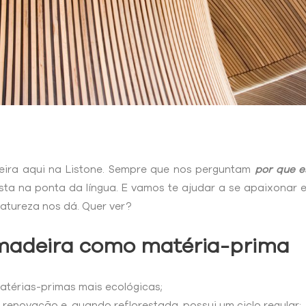
ira aqui na Listone. Sempre que nos perguntam
por que e
sta na ponta da língua. E vamos te ajudar a se apaixonar 
natureza nos dá. Quer ver?
 madeira como matéria-prima
térias-primas mais ecológicas;
 renovação e, quando reflorestada, possui um ciclo regular;