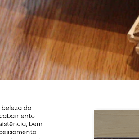
l beleza da
acabamento
sistência, bem
ocessamento