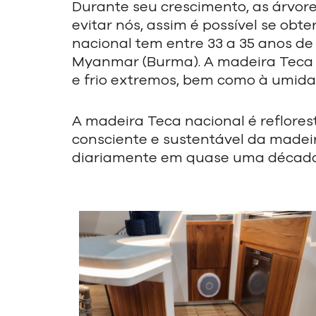
Durante seu crescimento, as árvor
evitar nós, assim é possível se obt
nacional tem entre 33 a 35 anos d
Myanmar (
Burma
).
A madeira Teca é
e frio extremos, bem como à umid
A madeira Teca nacional é reflore
consciente e sustentável da madeir
diariamente em quase uma década d