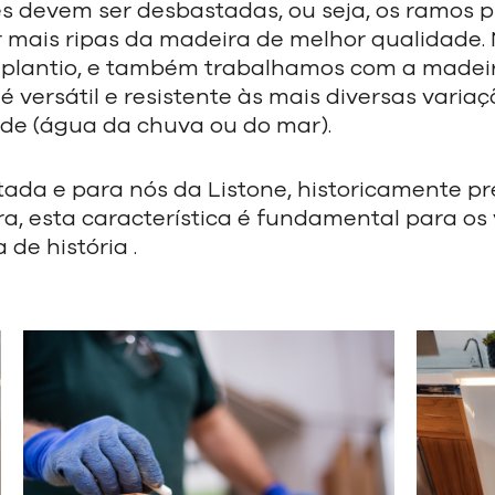
es devem ser desbastadas, ou seja, os ramos 
er mais ripas da madeira de melhor qualidade.
e plantio, e também trabalhamos com a
madeir
 versátil e resistente às mais
diversas variaç
ade (água da chuva ou
do mar).
stada e para nós da Listone, historicamente 
a, esta característica é fundamental para os
e história .