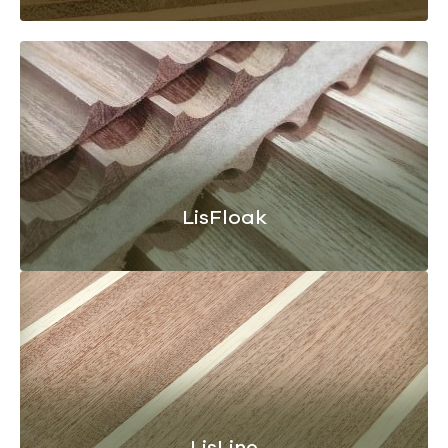
LisFloak
LisLine