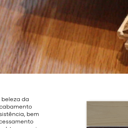
l beleza da
acabamento
sistência, bem
ocessamento