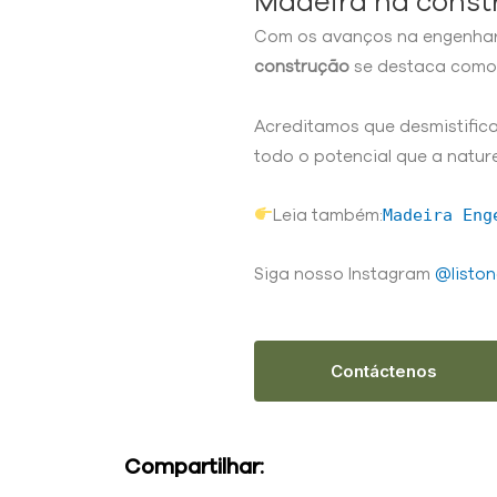
Madeira na const
Com os avanços na engenhari
construção
se destaca como 
Acreditamos que desmistifica
todo o potencial que a natur
Madeira Eng
Leia também:
Siga nosso Instagram
@liston
Contáctenos
Compartilhar: