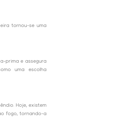
deira tornou-se uma
ia-prima e assegura
 como uma escolha
ndio. Hoje, existem
ao fogo, tornando-a