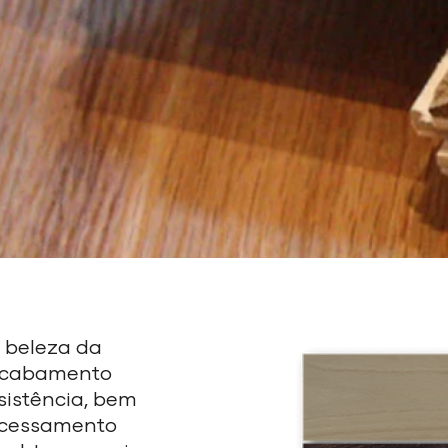
l beleza da
acabamento
sistência, bem
ocessamento